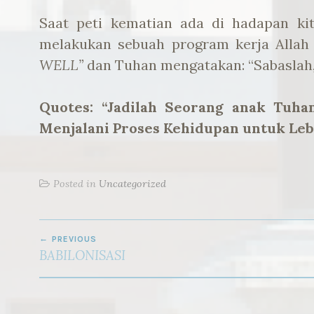
Saat peti kematian ada di hadapan ki
melakukan sebuah program kerja Allah
WELL”
dan Tuhan mengatakan: “Sabaslah,
Quotes: “Jadilah Seorang anak Tuha
Menjalani Proses Kehidupan untuk Le
Posted in
Uncategorized
POST
PREVIOUS
NAVIGATION
BABILONISASI